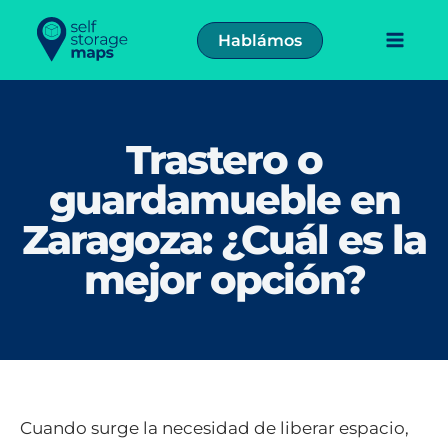
Ir
al
Hablámos
contenido
Trastero o
guardamueble en
Zaragoza: ¿Cuál es la
mejor opción?
Cuando surge la necesidad de liberar espacio,