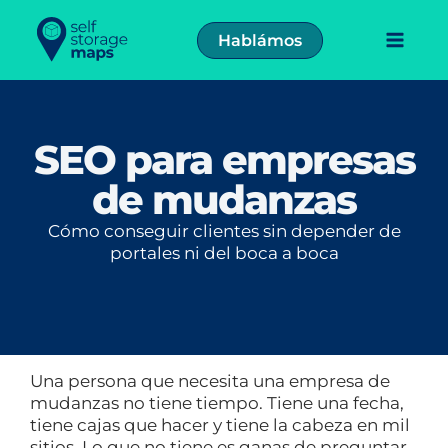
Ir
al
Hablámos
contenido
SEO para empresas
de mudanzas
Cómo conseguir clientes sin depender de
portales ni del boca a boca
Una persona que necesita una empresa de
mudanzas no tiene tiempo. Tiene una fecha,
tiene cajas que hacer y tiene la cabeza en mil
sitios. Lo que no tiene es ganas de preguntar